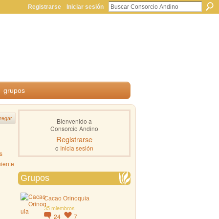
Registrarse
Iniciar sesión
grupos
regar
Bienvenido a
Consorcio Andino
Registrarse
o
Inicia sesión
s
uiente
Grupos
Cacao Orinoquia
35 miembros
24
7