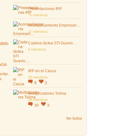
Presentaciones IRP
15 miembros
Acompañamiento Empresari…
11 miembros
leto
Cadena láctea STI Guavio…
6 miembros
NGA
IRP en el Cauca
nfer,
25 miembros
a,
8
2
Multiplicadores Tolima
29 miembros
30
3
Ver todos