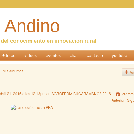
 Andino
n del conocimiento en innovación rural
fotos
vídeos
eventos
chat
contacto
youtube
Mis álbumes
Ag
abril 21, 2016 a las 12:13pm en
AGROFERIA BUCARAMANGA 2016
Ver foto
Anterior
|
Sig