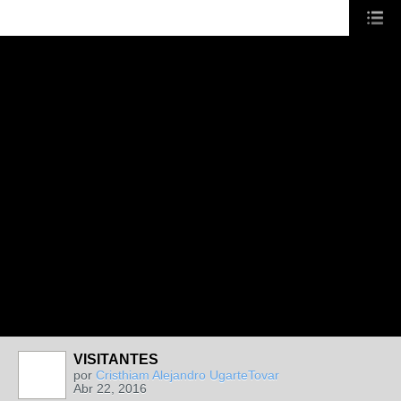
VISITANTES
por
Cristhiam Alejandro UgarteTovar
Abr 22, 2016