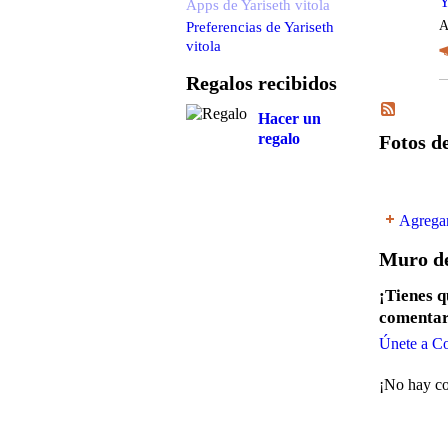
Y
Apps de Yariseth vitola
Preferencias de Yariseth
A
vitola
Regalos recibidos
Hacer un
regalo
Fotos de
Agregar
Muro de
¡Tienes 
comentar
Únete a C
¡No hay co