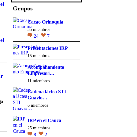
el
Grupos
Cacao Orinoquia
35 miembros
24
7
el
Presentaciones IRP
15 miembros
Acompañamiento
Empresari…
ar
11 miembros
Cadena láctea STI
Guavio…
ga
6 miembros
IRP en el Cauca
25 miembros
8
2