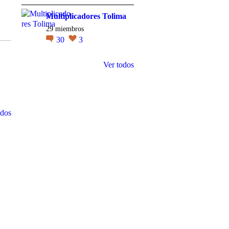
Multiplicadores Tolima
29 miembros
30
3
Ver todos
odos