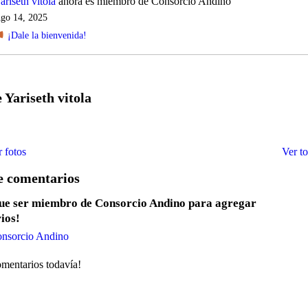
ariseth vitola
ahora es miembro de Consorcio Andino
go 14, 2025
¡Dale la bienvenida!
 Yariseth vitola
 fotos
Ver t
 comentarios
que ser miembro de Consorcio Andino para agregar
ios!
onsorcio Andino
mentarios todavía!