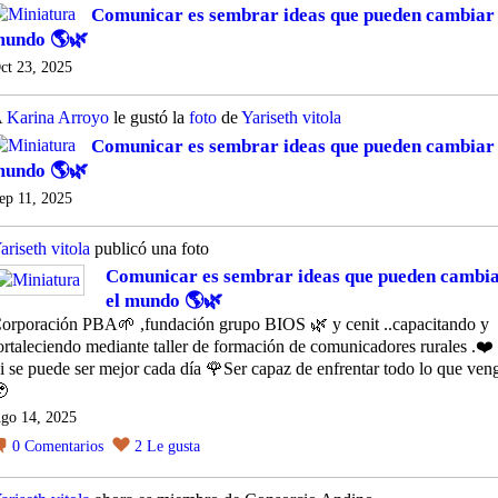
Comunicar es sembrar ideas que pueden cambiar 
undo 🌎🌿
ct 23, 2025
A
Karina Arroyo
le gustó la
foto
de
Yariseth vitola
Comunicar es sembrar ideas que pueden cambiar 
undo 🌎🌿
ep 11, 2025
ariseth vitola
publicó una foto
Comunicar es sembrar ideas que pueden cambi
el mundo 🌎🌿
orporación PBA🌱 ,fundación grupo BIOS 🌿 y cenit ..capacitando y
ortaleciendo mediante taller de formación de comunicadores rurales .❤️
i se puede ser mejor cada día 🌹Ser capaz de enfrentar todo lo que ven

go 14, 2025
0
Comentarios
2
Le gusta