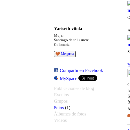
m
O
Yariseth vitola
Mujer
Santiago de tolu sucre
m
Colombia
S
Me gusta
Y
Compartir en Facebook
MySpace
C
Publicaciones de blog
f
Eventos
S
Grupos

Fotos
(1)
A
Álbumes de fotos
Videos