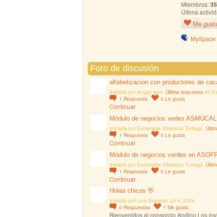
Miembros:
35
Última activi
Me gust
MySpace
Foro de discusión
alfabetizacion con productores de cac
Iniciada por Anggy leon.
Última respuesta
de Es
1
Respuesta
0
Le gusta
Continuar
Módulo de negocios vedes ASMUCA
Iniciada por Esmeralda Villalobos Turriago.
Últi
1
Respuesta
0
Le gusta
Continuar
Módulo de negocios verdes en ASO
Iniciada por Esmeralda Villalobos Turriago.
Últi
1
Respuesta
0
Le gusta
Continuar
Holaa chicos 👋
Iniciada por Lina Suescun Jul 4, 2024.
0
Respuestas
1
Me gusta
Bienvenidos al consorcio Andino.Los invit