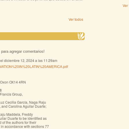
Ver
Ver todos
 para agregar comentarios!
el diciembre 12, 2024 a las 11:29am
ATION%20IN%20LATIN%20AMERICA.pdf
n, Oxon OX14 4RN
8
 Francis Group,
 Luz Cecilia García, Naga Raju
and Carolina Aguilar Duarte;
 Raju Maddela, Freddy
lar Duarte to be identified as
d of the authors for their
 in accordance with sections 77