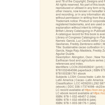
and 78 of the Copyright, Designs and 
All rights reserved. No part of this boo
reproduced or utilised in any form or b
other means, now known or hereafter i
and recording, or in any information st
without permission in writing from the 
Trademark notice: Product or corpora
registered trademarks, and are used onl
explanation without intent to infringe.
British Library Cataloguing-in-Publicat
A catalogue record for this book is avai
Library of Congress Cataloging-in-Pub
Names: García, Luz Cecilia editor | Dua
Gavilanes, Freddy Zambrano editor | 
Title: Sustainable cacao cultivation in 
García, Naga Raju Maddela, Freddy Z
Aguilar Duarte.
Description: Abingdon, Oxon ; New York
Earthscan food and agriculture series |
references and index.
Identifiers: LCCN 2024028241 (print)
9781032464596 paperback | ISBN 97
9781003381761 ebook
Subjects: LCSH: Cocoa trade--Latin Ame
Latin America | Cacao--Latin America
Classification: LCC HD9200.L292 S87
(ebook) | DDC 338.1/7374098--dc23/
LC record available at
https://lccn.lo
LC ebook record available at
https://l
ISBN: 978-1-032-46457-2 (hbk)
ISBN: 978-1-032-46459-6 (pbk)
ISBN: 978-1-003-38176-1 (ebk)