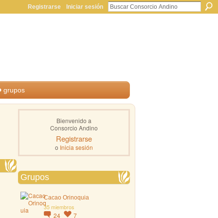
Registrarse
Iniciar sesión
grupos
Bienvenido a
Consorcio Andino
Registrarse
o
Inicia sesión
Grupos
Cacao Orinoquia
35 miembros
24
7