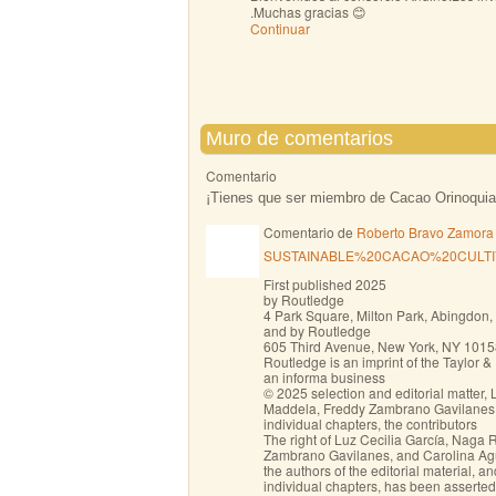
.Muchas gracias 😊
Continuar
Muro de comentarios
Comentario
¡Tienes que ser miembro de Cacao Orinoquia
Comentario de
Roberto Bravo Zamora
SUSTAINABLE%20CACAO%20CULTIV
First published 2025
by Routledge
4 Park Square, Milton Park, Abingdo
and by Routledge
605 Third Avenue, New York, NY 1015
Routledge is an imprint of the Taylor &
an informa business
© 2025 selection and editorial matter,
Maddela, Freddy Zambrano Gavilanes, 
individual chapters, the contributors
The right of Luz Cecilia García, Naga
Zambrano Gavilanes, and Carolina Agui
the authors of the editorial material, an
individual chapters, has been asserted