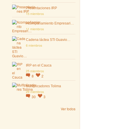
Presentaciones IRP
15 miembros
Acompañamiento Empresari…
11 miembros
Cadena láctea STI Guavio…
6 miembros
IRP en el Cauca
25 miembros
8
2
Multiplicadores Tolima
29 miembros
30
3
Ver todos