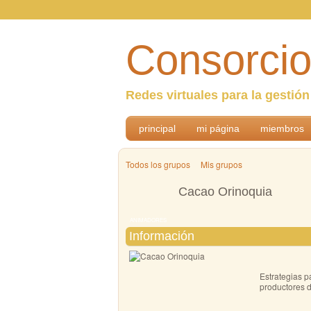
Consorcio
Redes virtuales para la gestió
principal
mi página
miembros
Todos los grupos
Mis grupos
Cacao Orinoquia
ANIMADORES
Información
Estrategias p
productores 