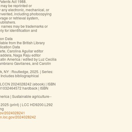
Patents Act 1988.
k may be reprinted or
y any electronic, mechanical, or
nvented, including photocopying
orage or retrieval system,
publishers.
te names may be trademarks or
y for identification and
ion Data
lable from the British Library
lication Data
rte, Carolina Aguilar editor
Maddela, Naga Raju editor
Latin America / edited by Luz Cecilia
ambrano Gavilanes, and Carolin
, NY : Routledge, 2025. | Series:
 Includes bibliographical
 | LCCN 2024028242 (ebook) | ISBN
81032464572 hardback | ISBN
rica | Sustainable agriculture--
 2025 (print) | LCC HD9200.L292
eng
c.gov/2024028241
ccn.loc.gov/2024028242