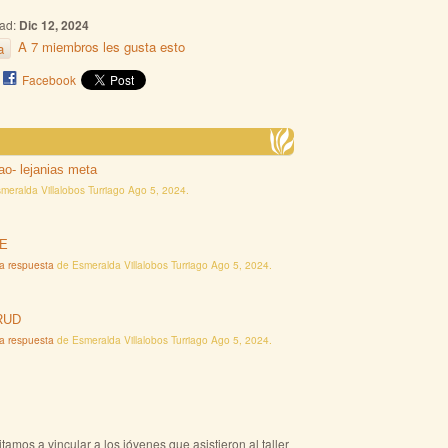
dad:
Dic 12, 2024
A 7 miembros les gusta esto
a
Facebook
ao- lejanias meta
meralda Villalobos Turriago Ago 5, 2024.
LE
ma respuesta
de Esmeralda Villalobos Turriago Ago 5, 2024.
FRUD
ma respuesta
de Esmeralda Villalobos Turriago Ago 5, 2024.
amos a vincular a los jóvenes que asistieron al taller