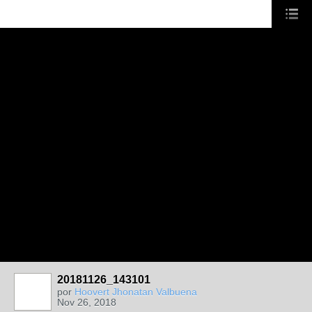
20181126_143101
por
Hoovert Jhonatan Valbuena
Nov 26, 2018