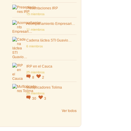
Presentaciones IRP
15 miembros
Acompañamiento Empresari…
11 miembros
Cadena láctea STI Guavio…
6 miembros
IRP en el Cauca
25 miembros
8
2
Multiplicadores Tolima
29 miembros
30
3
Ver todos