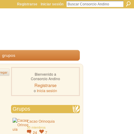
Registrarse
Iniciar sesión
grupos
regar
Bienvenido a
Consorcio Andino
Registrarse
o
Inicia sesión
Grupos
Cacao Orinoquia
35 miembros
24
7