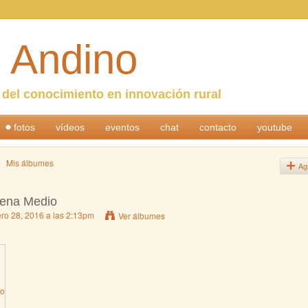
 Andino
n del conocimiento en innovación rural
fotos
vídeos
eventos
chat
contacto
youtube
Mis álbumes
Ag
ena Medio
ro 28, 2016 a las 2:13pm
Ver álbumes