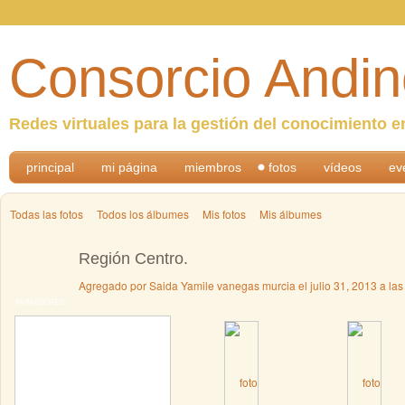
Consorcio Andin
Redes virtuales para la gestión del conocimiento e
principal
mi página
miembros
fotos
vídeos
ev
Todas las fotos
Todos los álbumes
Mis fotos
Mis álbumes
Región Centro.
Agregado por
Saida Yamile vanegas murcia
el julio 31, 2013 a la
ANIMADORES