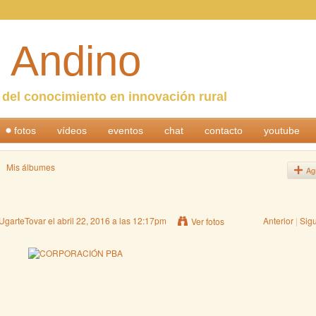
 Andino
n del conocimiento en innovación rural
fotos
vídeos
eventos
chat
contacto
youtube
Mis álbumes
Ag
 UgarteTovar
el abril 22, 2016 a las 12:17pm
Anterior
|
Sig
Ver fotos