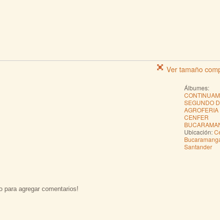
Ver tamaño comp
Álbumes:
CONTINUAMO
SEGUNDO D
AGROFERIA
CENFER
BUCARAMA
Ubicación:
Ce
Bucaramang
Santander
o para agregar comentarios!