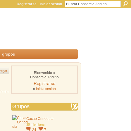
Registrarse
Iniciar sesión
grupos
regar
Bienvenido a
Consorcio Andino
Registrarse
o
Inicia sesión
uiente
Grupos
Cacao Orinoquia
35 miembros
24
7