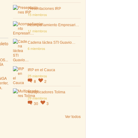
Presentaciones IRP
15 miembros
Acompañamiento Empresari…
11 miembros
leto
Cadena láctea STI Guavio…
6 miembros
S...
ÍA
IRP en el Cauca
25 miembros
NGA
8
2
nfer,
a,
Multiplicadores Tolima
29 miembros
30
3
Ver todos