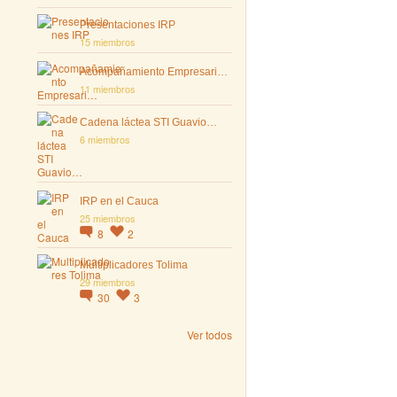
Presentaciones IRP
15 miembros
Acompañamiento Empresari…
11 miembros
Cadena láctea STI Guavio…
6 miembros
IRP en el Cauca
25 miembros
8
2
Multiplicadores Tolima
29 miembros
30
3
Ver todos