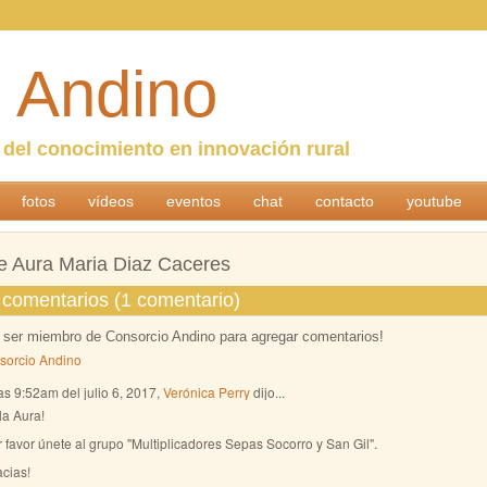
 Andino
n del conocimiento en innovación rural
fotos
vídeos
eventos
chat
contacto
youtube
e Aura Maria Diaz Caceres
comentarios (1 comentario)
 ser miembro de Consorcio Andino para agregar comentarios!
sorcio Andino
as 9:52am del julio 6, 2017,
Verónica Perry
dijo...
la Aura!
 favor únete al grupo "Multiplicadores Sepas Socorro y San Gil".
cias!