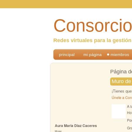
Consorcio
Redes virtuales para la gestió
principal
mi página
miembros
Página d
Muro de 
¡Tienes que
Únete a Con
A l
Ho
ANIMADORES
Por
Aura Maria Diaz Caceres
Gra
Mujer