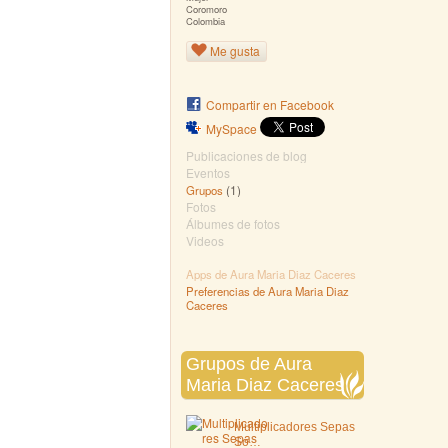
Coromoro
Colombia
Me gusta
Compartir en Facebook
MySpace
Publicaciones de blog
Eventos
(1)
Grupos
Fotos
Álbumes de fotos
Videos
Apps de Aura Maria Diaz Caceres
Preferencias de Aura Maria Diaz
Caceres
Grupos de Aura
Maria Diaz Caceres
Multiplicadores Sepas
So…