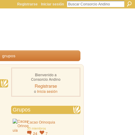
Registrarse
Iniciar sesión
grupos
Bienvenido a
Consorcio Andino
Registrarse
o
Inicia sesión
Grupos
Cacao Orinoquia
35 miembros
24
7