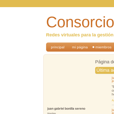
Consorcio
Redes virtuales para la gestió
principal
mi página
miembros
Página de
Última a
j
P
"
c
h
A
juan gabriel bonilla sereno
j
P
Hombre