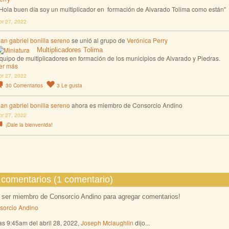
 Hola buen día soy un multiplicador en formación de Alvarado Tolima como están"
br 27, 2022
uan gabriel bonilla sereno
se unió al grupo de
Verónica Perry
Multiplicadores Tolima
quipo de multiplicadores en formación de los municipios de Alvarado y Piedras.
er más
br 27, 2022
30
Comentarios
3
Le gusta
uan gabriel bonilla sereno
ahora es miembro de Consorcio Andino
br 27, 2022
¡Dale la bienvenida!
comentarios (1 comentario)
 ser miembro de Consorcio Andino para agregar comentarios!
sorcio Andino
as 9:45am del abril 28, 2022,
Joseph Mclaughlin
dijo...