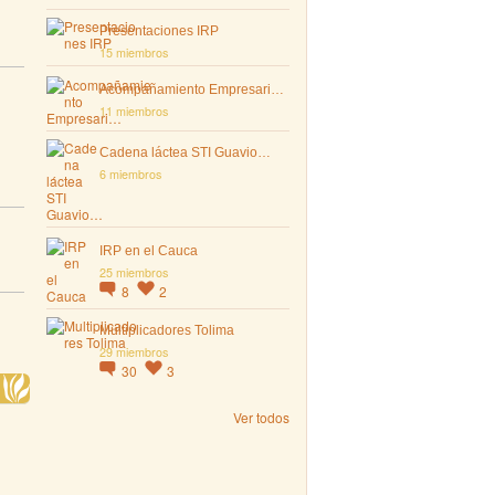
Presentaciones IRP
15 miembros
Acompañamiento Empresari…
11 miembros
Cadena láctea STI Guavio…
6 miembros
IRP en el Cauca
25 miembros
8
2
Multiplicadores Tolima
29 miembros
30
3
Ver todos