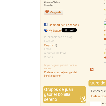
Alvarado Tolima
"
Colombia
A
Me gusta
j
Compartir en Facebook
E
V
MySpace
A
Publicaciones de blog
Eventos
(1)
Grupos
j
Fotos
Álbumes de fotos
A
Videos
Apps de juan gabriel bonilla
sereno
Preferencias de juan gabriel
bonilla sereno
Muro de 
Grupos de juan
¡Tienes que
gabriel bonilla
Únete a Con
sereno
A l