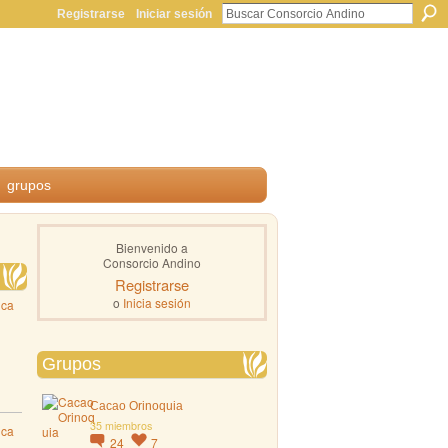
Registrarse
Iniciar sesión
grupos
Bienvenido a
Consorcio Andino
Registrarse
o
Inicia sesión
ica
Grupos
Cacao Orinoquia
35 miembros
ica
24
7