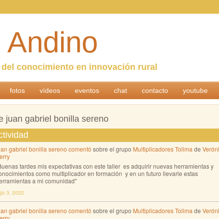
 Andino
n del conocimiento en innovación rural
fotos
vídeos
eventos
chat
contacto
youtube
 juan gabriel bonilla sereno
ctividad
uan gabriel bonilla sereno
comentó
sobre el grupo
Multiplicadores Tolima
de
Verón
erry
Buenas tardes mis expectativas con este taller es adquirir nuevas herramientas y
onocimientos como multiplicador en formación y en un futuro llevarle estas
erramientas a mi comunidad"
go 3, 2022
uan gabriel bonilla sereno
comentó
sobre el grupo
Multiplicadores Tolima
de
Verón
erry