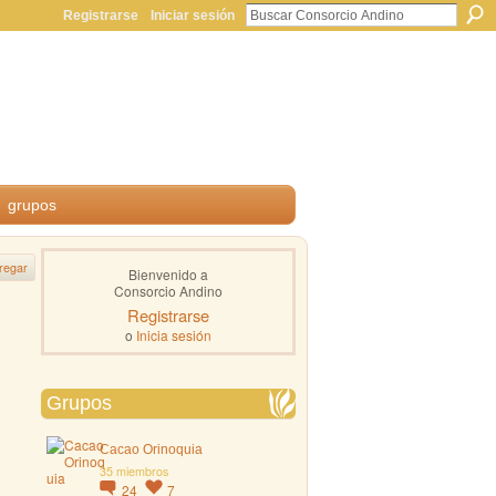
Registrarse
Iniciar sesión
grupos
regar
Bienvenido a
Consorcio Andino
Registrarse
o
Inicia sesión
Grupos
Cacao Orinoquia
35 miembros
24
7