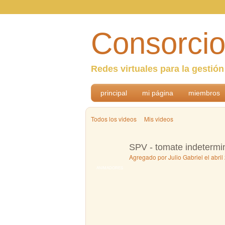
Consorcio
Redes virtuales para la gestió
principal
mi página
miembros
Todos los videos
Mis videos
SPV - tomate indetermin
Agregado por
Julio Gabriel
el abril
ANIMADORES