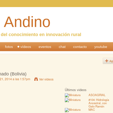
 Andino
n del conocimiento en innovación rural
fotos
vídeos
eventos
chat
contacto
youtube
Ag
ado (Bolivia)
 21, 2014 a las 1:57pm
Ver videos
Últimos videos
ASOAGRIAL
#104: Hidrología
Ancestral, con
Galo Ramón
MAC