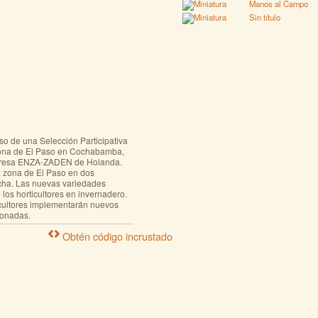
Manos al Campo
Sin título
so de una Selección Participativa
zona de El Paso en Cochabamba,
Empresa ENZA-ZADEN de Holanda.
la zona de El Paso en dos
secha. Las nuevas variedades
los horticultores en invernadero.
icultores implementarán nuevos
ionadas.
Obtén código incrustado