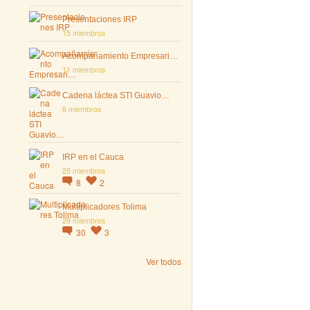
Presentaciones IRP
15 miembros
Acompañamiento Empresari…
11 miembros
Cadena láctea STI Guavio…
6 miembros
IRP en el Cauca
25 miembros
8
2
Multiplicadores Tolima
29 miembros
30
3
Ver todos