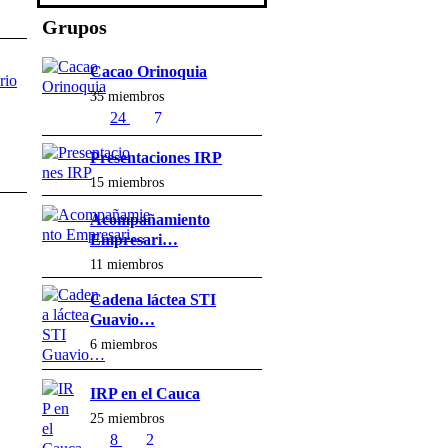
Grupos
Cacao Orinoquia
rio
35 miembros
24
7
Presentaciones IRP
15 miembros
Acompañamiento
Empresari…
11 miembros
Cadena láctea STI
Guavio…
6 miembros
IRP en el Cauca
25 miembros
8
2