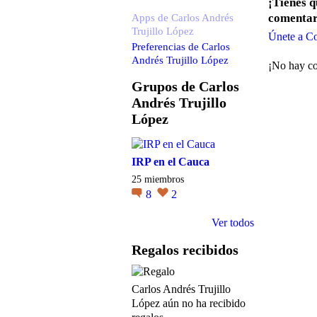
¡Tienes 
Apps de Carlos Andrés
comentar
Trujillo López
Únete a C
Preferencias de Carlos
Andrés Trujillo López
¡No hay co
Grupos de Carlos
Andrés Trujillo
López
IRP en el Cauca
25 miembros
8
2
Ver todos
Regalos recibidos
Carlos Andrés Trujillo
López aún no ha recibido