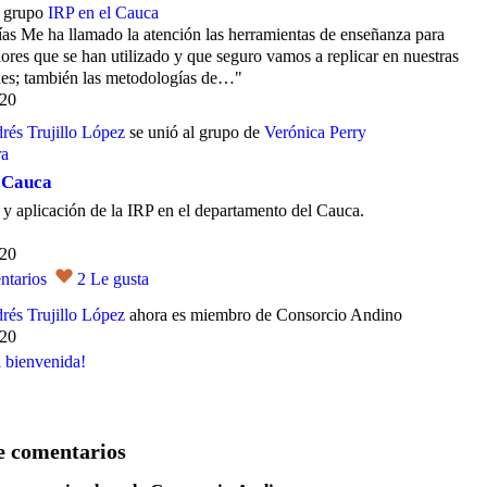
l grupo
IRP en el Cauca
as Me ha llamado la atención las herramientas de enseñanza para
dores que se han utilizado y que seguro vamos a replicar en nuestras
es; también las metodologías de…"
020
rés Trujillo López
se unió al grupo de
Verónica Perry
l Cauca
y aplicación de la IRP en el departamento del Cauca.
020
tarios
2
Le gusta
rés Trujillo López
ahora es miembro de Consorcio Andino
020
a bienvenida!
 comentarios