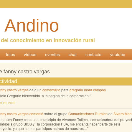
 Andino
n del conocimiento en innovación rural
fotos
vídeos
eventos
chat
contacto
youtube
e fanny castro vargas
ctividad
anny castro vargas
dejó un
comentario
para
gregorio mora campos
Hola Gregorio bienvenido a la pagina de la corporación."
br 28, 2022
anny castro vargas
comentó
sobre el grupo
Comunicadores Rurales
de
Álvaro Mon
hola soy Fanny castro del municipio de Alvarado Tolima, comunicadora del proyec
imbiosis grupo BIOS y la corporación PBA, me encanta hacer parte de este
royecto. ya que somos participes activos de nuestros…"