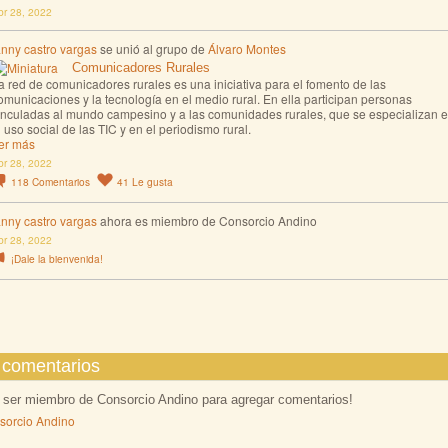
br 28, 2022
anny castro vargas
se unió al grupo de
Álvaro Montes
Comunicadores Rurales
a red de comunicadores rurales es una iniciativa para el fomento de las
omunicaciones y la tecnología en el medio rural. En ella participan personas
inculadas al mundo campesino y a las comunidades rurales, que se especializan 
l uso social de las TIC y en el periodismo rural.
er más
br 28, 2022
118
Comentarios
41
Le gusta
anny castro vargas
ahora es miembro de Consorcio Andino
br 28, 2022
¡Dale la bienvenida!
 comentarios
 ser miembro de Consorcio Andino para agregar comentarios!
sorcio Andino