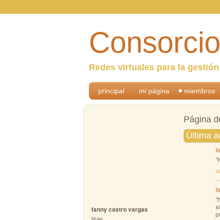
Consorcio
Redes virtuales para la gestió
principal
mi página
miembros
Página d
Última a
f
"
A
f
"
s
fanny castro vargas
p
Mujer