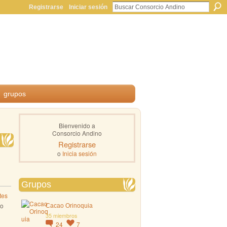
Registrarse
Iniciar sesión
grupos
Bienvenido a
Consorcio Andino
Registrarse
o
Inicia sesión
Grupos
tes
to
Cacao Orinoquia
35 miembros
24
7