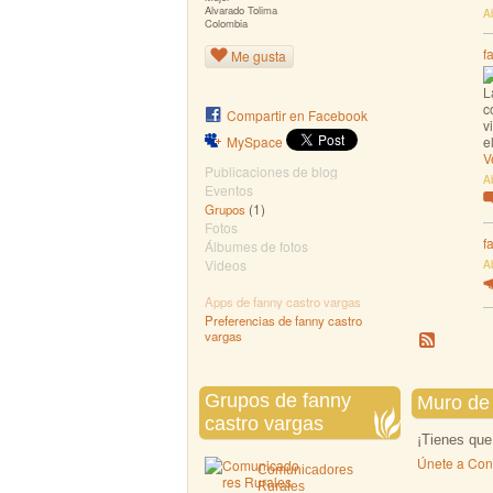
Alvarado Tolima
A
Colombia
f
Me gusta
L
c
Compartir en Facebook
v
e
MySpace
V
Publicaciones de blog
A
Eventos
(1)
Grupos
Fotos
f
Álbumes de fotos
A
Videos
Apps de fanny castro vargas
Preferencias de fanny castro
vargas
Grupos de fanny
Muro de
castro vargas
¡Tienes que
Únete a Con
Comunicadores
Rurales