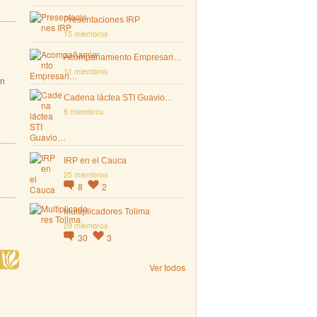
Presentaciones IRP
15 miembros
Acompañamiento Empresari…
11 miembros
en
Cadena láctea STI Guavio…
6 miembros
IRP en el Cauca
25 miembros
8
2
Multiplicadores Tolima
29 miembros
30
3
Ver todos