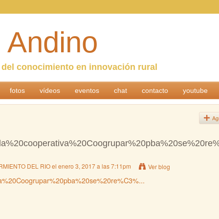
 Andino
n del conocimiento en innovación rural
fotos
vídeos
eventos
chat
contacto
youtube
Ag
0la%20cooperativa%20Coogrupar%20pba%20se%20re
RMIENTO DEL RIO
el enero 3, 2017 a las 7:11pm
Ver blog
iva%20Coogrupar%20pba%20se%20re%C3%...