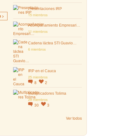
Presentaciones IRP
15 miembros
n >
Acompañamiento Empresari…
11 miembros
Cadena láctea STI Guavio…
6 miembros
IRP en el Cauca
25 miembros
8
2
Multiplicadores Tolima
29 miembros
30
3
Ver todos