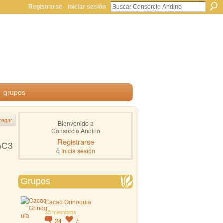
Registrarse
Iniciar sesión
grupos
regar
Bienvenido a
Consorcio Andino
Registrarse
%C3
o
Inicia sesión
Grupos
Cacao Orinoquia
35 miembros
24
7