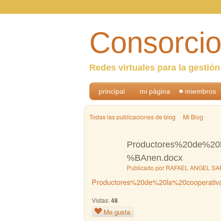
Consorcio
Redes virtuales para la gestió
principal
mi página
miembros
Todas las publicaciones de blog
Mi Blog
Productores%20de%2
%BAnen.docx
Publicado por
RAFAEL ANGEL SA
Productores%20de%20la%20cooperat
Vistas:
48
Me gusta